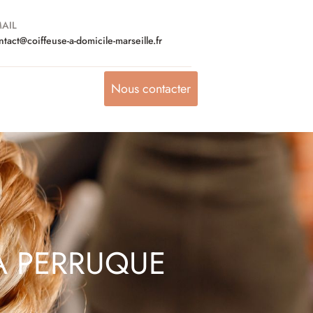
AIL
ntact@coiffeuse-a-domicile-marseille.fr
Nous contacter
SA PERRUQUE