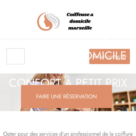
DES SERVICES DE
COIFFURE À DOMICILE
Nous contacter
POUR PROFITER DU
CONFORT À PETIT PRIX
FAIRE UNE RÉSERVATION
Opter pour des services d’un professionnel de la coiffure