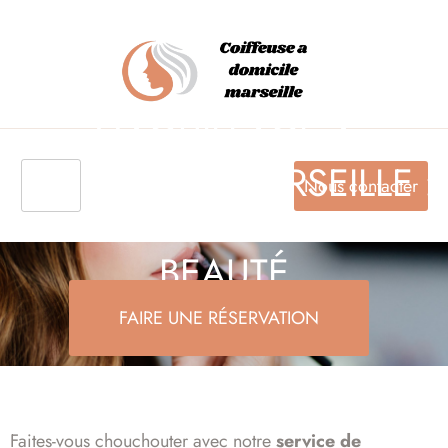
MAQUILLAGE À
DOMICILE À MARSEILLE :
Nous contacter
SUBLIMEZ VOTRE
BEAUTÉ
FAIRE UNE RÉSERVATION
Faites-vous chouchouter avec notre
service de