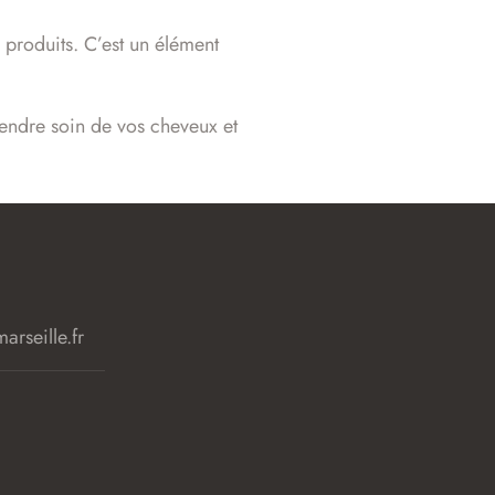
 produits. C’est un élément
endre soin de vos cheveux et
arseille.fr