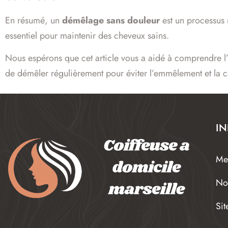
En résumé, un
démêlage sans douleur
est un processus n
essentiel pour maintenir des cheveux sains.
Nous espérons que cet article vous a aidé à comprendre l
de démêler régulièrement pour éviter l’emmêlement et la c
I
Men
No
Si