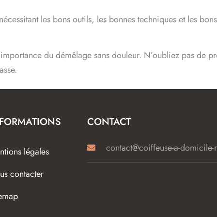
écessitant les bons outils, les bonnes techniques et les bons
’importance du démêlage sans douleur. N’oubliez pas de pr
asse.
NFORMATIONS
CONTACT
contact@coiffeuse-a-domicile-m
tions légales
us contacter
temap