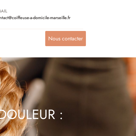
AIL
ntact@coiffeuse-a-domicile-marseille.fr
Nous contacter
DOULEUR :