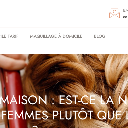
EM
co
LE TARIF
MAQUILLAGE À DOMICILE
BLOG
 MAISON : EST-CE LA 
FEMMES PLUTÔT QUE 