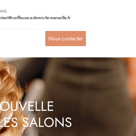
AIL
ntact@coiffeuse-a-domicile-marseille.fr
Nous contacter
NOUVELLE
LES SALONS