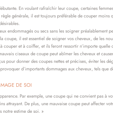
débutante. En voulant rafraîchir leur coupe, certaines femm
n règle générale, il est toujours préférable de couper moins q
désirables.
eux endommagés ou secs sans les soigner préalablement peut 
 coupe, il est essentiel de soigner vos cheveux, de les nour
 à couper et à coiffer, et ils feront ressortir n’importe quelle
es mauvais ciseaux de coupe peut abîmer les cheveux et cause
 pour donner des coupes nettes et précises, éviter les dégât
ut provoquer d’importants dommages aux cheveux, tels que d
’IMAGE DE SOI
pparence. Par exemple, une coupe qui ne convient pas à vot
moins attrayant. De plus, une mauvaise coupe peut affecter vot
 notre estime de soi. »