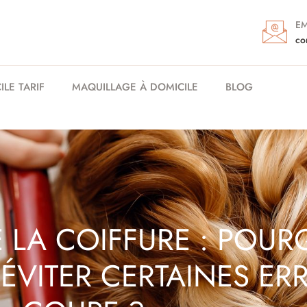
EM
co
LE TARIF
MAQUILLAGE À DOMICILE
BLOG
DE LA COIFFURE : POUR
ÉVITER CERTAINES ER