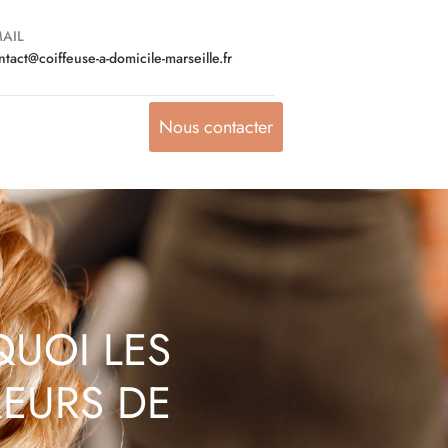
AIL
ntact@coiffeuse-a-domicile-marseille.fr
Nous contacter
QUOI LES
REURS DE