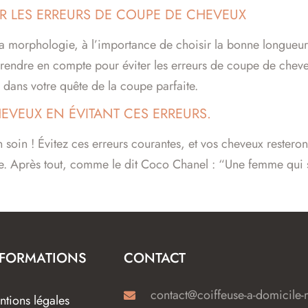
R LES ERREURS DE COUPE DE CHEVEUX
a morphologie, à l’importance de choisir la bonne longueur,
 prendre en compte pour éviter les erreurs de coupe de che
es dans votre quête de la coupe parfaite.
VEUX EN ÉVITANT CES ERREURS.
soin ! Évitez ces erreurs courantes, et vos cheveux resteront
ique. Après tout, comme le dit Coco Chanel : “Une femme qui
NFORMATIONS
CONTACT
contact@coiffeuse-a-domicile-m
tions légales