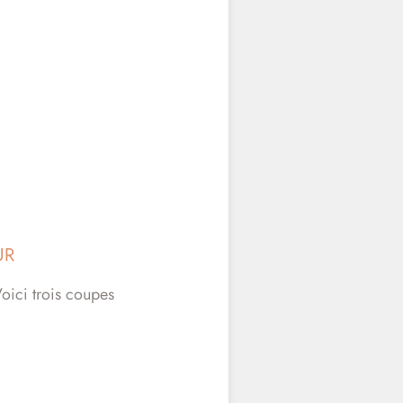
UR
oici trois coupes