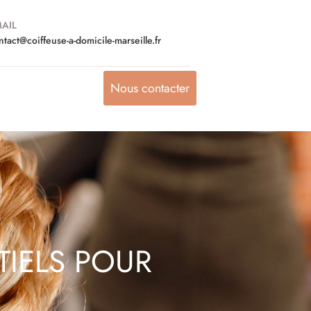
AIL
ntact@coiffeuse-a-domicile-marseille.fr
Nous contacter
TIELS POUR