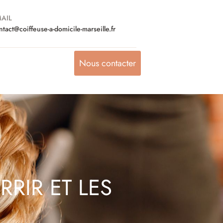
AIL
ntact@coiffeuse-a-domicile-marseille.fr
Nous contacter
RIR ET LES